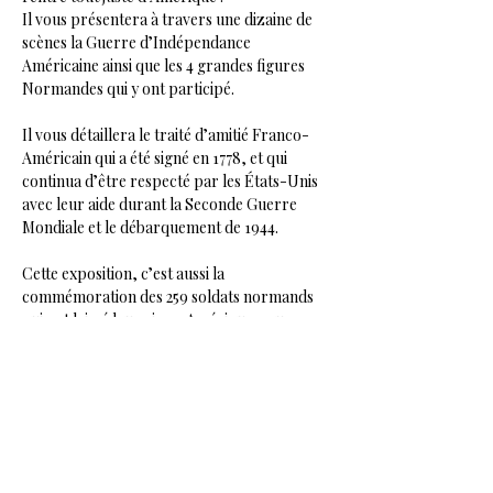
Il vous présentera à travers une dizaine de 
scènes la Guerre d’Indépendance 
Américaine ainsi que les 4 grandes figures 
Normandes qui y ont participé.
Il vous détaillera le traité d’amitié Franco-
Américain qui a été signé en 1778, et qui 
continua d’être respecté par les États-Unis 
avec leur aide durant la Seconde Guerre 
Mondiale et le débarquement de 1944.
Cette exposition, c’est aussi la 
commémoration des 259 soldats normands 
qui ont laissé leur vie en Amérique pour 
soutenir les insurgés.
Ainsi que les effets du débarquement allié 
sur le domaine d’Amblie et les habitants du 
Pays.
https://unnouveaumondeennormandie.com/l
exposition/